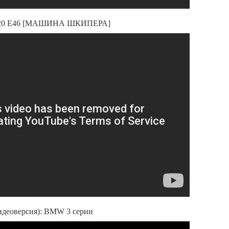
20 E46 [МАШИНА ШКИПЕРА]
идеоверсия): BMW 3 серии