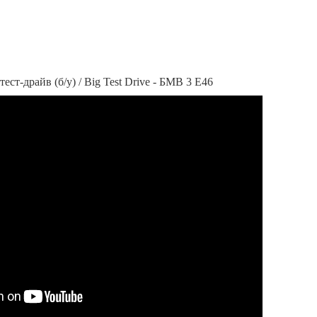
ст-драйв (б/у) / Big Test Drive - БМВ 3 Е46