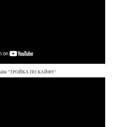
-драйв "ТРОЙКА ПО КАЙФУ"