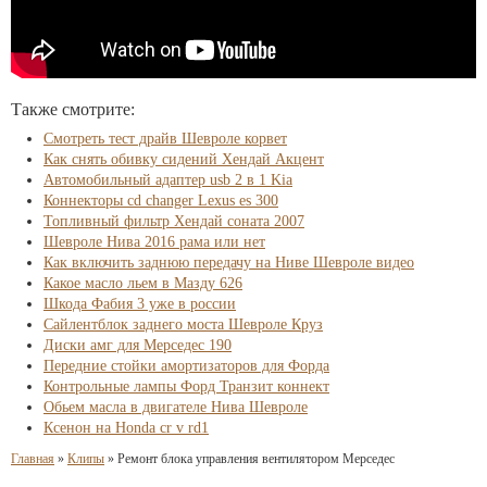
Также смотрите:
Смотреть тест драйв Шевроле корвет
Как снять обивку сидений Хендай Акцент
Автомобильный адаптер usb 2 в 1 Kia
Коннекторы cd changer Lexus es 300
Топливный фильтр Хендай соната 2007
Шевроле Нива 2016 рама или нет
Как включить заднюю передачу на Ниве Шевроле видео
Какое масло льем в Мазду 626
Шкода Фабия 3 уже в россии
Сайлентблок заднего моста Шевроле Круз
Диски амг для Мерседес 190
Передние стойки амортизаторов для Форда
Контрольные лампы Форд Транзит коннект
Обьем масла в двигателе Нива Шевроле
Ксенон на Honda cr v rd1
Главная
»
Клипы
»
Ремонт блока управления вентилятором Мерседес