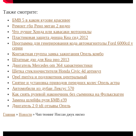
Также смотрите:
БМВ 5 в каком кузове красивее
Ремонт гбц Рено меган 2 видео
Что лучше Хонда или кавасаки мотоциклы
Пластиковая защита днища Киа сид 2012
Программа для генерирования кода автомагнитолы Ford 6000cd v
серии
Контактная группа замка зажигания Опель комбо
Штатные дхо для Киа рио 2013
Двигатель Mercedes om 364 характеристики
Щетка стеклоочистителя Honda Civic 4d артикул
Opel meriva и подлокотник центральный
Снятие и установка приводов передних колес Опель астра
Автомобили из дубаи Лексус 570
Как снять рулевой наконечник без съемника на Фольксваген
Замена шлейфа руля БМВ е39
Двигатель 2 0 tdi отзывы Опель
Главная
»
Новости
»
Чип тюнинг Ниссан джук нисмо