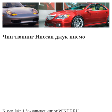
Чип тюнинг Ниссан джук нисмо
Nissan Juke 1.6t - чип-тюнинг от WINDE.RU